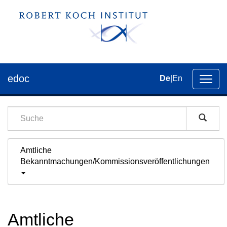
edoc
De
|
En
Umsch
der
Navig
Amtliche
Bekanntmachungen/Kommissionsveröffentlichungen
Amtliche