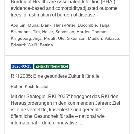
Burden of Healthcare Associated Infection (BHAI) -
evidence-based and comorbidityadjusted outcome
trees for estimation of burden of disease -
Abu Sin, Muna
;
Blank, Hans-Peter
;
Ducomble, Tanja
;
Eckmanns, Tim
;
Haller, Sebastian
;
Harder, Thomas
;
Klingeberg, Anja
;
Preuß, Ute
;
Sixtenson, Madlen
;
Valasco,
Edward
;
Weiß, Bettina
2026-03-25
Zeitschriftenartikel
RKI 2035: Eine gesündere Zukunft für alle
Robert Koch-Institut
Mit der Strategie „RKI 2035“ begegnet das RKI den
Heraus­forderungen in den kommenden Jahren: Ziel
ist eine vernetzte, krisenfeste und gerechte
öffentliche Gesund­heit für alle – national wie
international – durch innovative ...