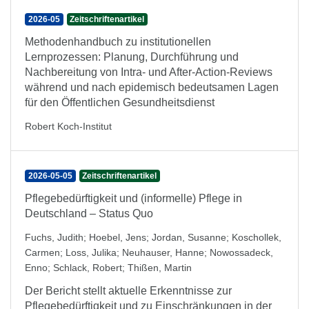
2026-05
Zeitschriftenartikel
Methodenhandbuch zu institutionellen
Lernprozessen: Planung, Durchführung und
Nachbereitung von Intra- und After-Action-Reviews
während und nach epidemisch bedeutsamen Lagen
für den Öffentlichen Gesundheitsdienst
Robert Koch-Institut
2026-05-05
Zeitschriftenartikel
Pflegebedürftigkeit und (informelle) Pflege in
Deutschland – Status Quo
Fuchs, Judith
;
Hoebel, Jens
;
Jordan, Susanne
;
Koschollek,
Carmen
;
Loss, Julika
;
Neuhauser, Hanne
;
Nowossadeck,
Enno
;
Schlack, Robert
;
Thißen, Martin
Der Bericht stellt aktuelle Erkenntnisse zur
Pflegebedürftigkeit und zu Einschränkungen in der