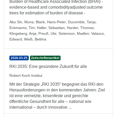
Burden of Healthcare Associated Infection (BHAI) -
evidence-based and comorbidityadjusted outcome
trees for estimation of burden of disease -
Abu Sin, Muna
;
Blank, Hans-Peter
;
Ducomble, Tanja
;
Eckmanns, Tim
;
Haller, Sebastian
;
Harder, Thomas
;
Klingeberg, Anja
;
Preuß, Ute
;
Sixtenson, Madlen
;
Valasco,
Edward
;
Weiß, Bettina
2026-03-25
Zeitschriftenartikel
RKI 2035: Eine gesündere Zukunft für alle
Robert Koch-Institut
Mit der Strategie „RKI 2035“ begegnet das RKI den
Heraus­forderungen in den kommenden Jahren: Ziel
ist eine vernetzte, krisenfeste und gerechte
öffentliche Gesund­heit für alle – national wie
international – durch innovative ...