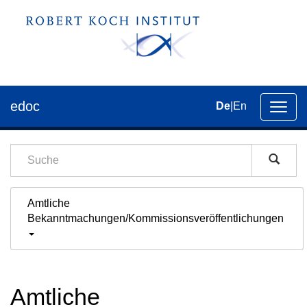
edoc
De
|
En
Umsch
der
Navig
Amtliche
Bekanntmachungen/Kommissionsveröffentlichungen
Amtliche