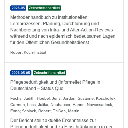
2026-05
Zeitschriftenartikel
Methodenhandbuch zu institutionellen
Lernprozessen: Planung, Durchführung und
Nachbereitung von Intra- und After-Action-Reviews
während und nach epidemisch bedeutsamen Lagen
für den Öffentlichen Gesundheitsdienst
Robert Koch-Institut
2026-05-05
Zeitschriftenartikel
Pflegebedürftigkeit und (informelle) Pflege in
Deutschland – Status Quo
Fuchs, Judith
;
Hoebel, Jens
;
Jordan, Susanne
;
Koschollek,
Carmen
;
Loss, Julika
;
Neuhauser, Hanne
;
Nowossadeck,
Enno
;
Schlack, Robert
;
Thißen, Martin
Der Bericht stellt aktuelle Erkenntnisse zur
Pflegebedürftigkeit und zu Einschränkungen in der