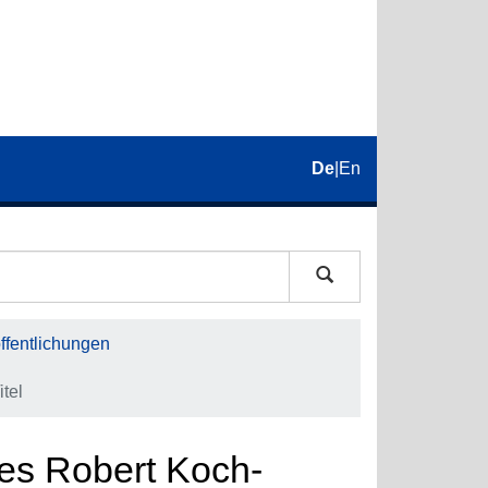
De
|
En
fentlichungen
tel
es Robert Koch-