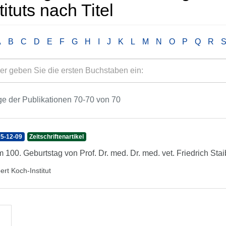
tituts nach Titel
A
B
C
D
E
F
G
H
I
J
K
L
M
N
O
P
Q
R
e der Publikationen 70-70 von 70
5-12-09
Zeitschriftenartikel
 100. Geburtstag von Prof. Dr. med. Dr. med. vet. Friedrich Sta
ert Koch-Institut