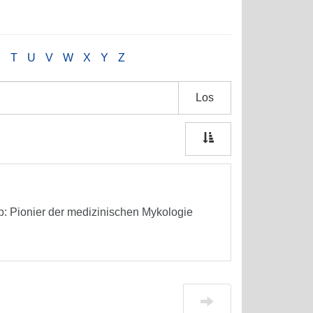
S
T
U
V
W
X
Y
Z
Los
ib: Pionier der medizinischen Mykologie