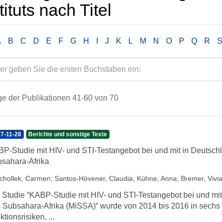
tituts nach Titel
A
B
C
D
E
F
G
H
I
J
K
L
M
N
O
P
Q
R
e der Publikationen 41-60 von 70
7-11-28
Berichte und sonstige Texte
P-Studie mit HIV- und STI-Testangebot bei und mit in Deutsch
sahara-Afrika
chollek, Carmen
;
Santos-Hövener, Claudia
;
Kühne, Anna
;
Bremer, Vivi
 Studie “KABP-Studie mit HIV- und STI-Testangebot bei und mi
 Subsahara-Afrika (MiSSA)“ wurde von 2014 bis 2016 in sechs
ktionsrisiken, ...