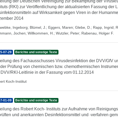
teilung der Deutschen Vereinigung zur Bekämpfung der Viruskr
tituts (RKI) zur Veröffentlichung der aktualisierten Fassung der
infektionsmitteln auf Wirksamkeit gegen Viren in der Humanme
zember 2014
webke, Ingeborg
;
Blümel, J.
;
Eggers, Maren
;
Glebe, D.
;
Rapp, Ingrid
;
R
inmann, Jochen
;
Willkommen, H.
;
Wutzler, Peter
;
Rabenau, Holger F.
5-07-29
Berichte und sonstige Texte
teilung des Fachausschusses Virusdesinfektion der DVV/GfV u
 der Prüfung von chemischen bzw. chemothermischen Instrumen
 DVV/RKI-Leitlinie in der Fassung vom 01.12.2014
ert Koch-Institut
7-01-09
Berichte und sonstige Texte
teilung des Robert Koch- Instituts zur Aufnahme von Reinigungs-
rüften und anerkannten Desinfektionsmittel und -verfahren gem