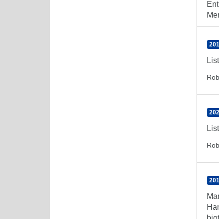
Ent
Men
201
Lis
Rob
202
Lis
Rob
201
Man
Han
bio