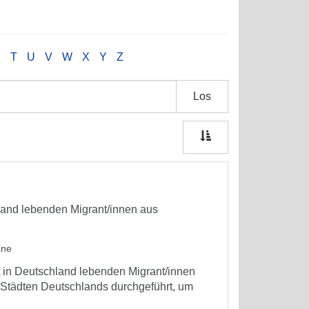
S
T
U
V
W
X
Y
Z
Los
land lebenden Migrant/innen aus
ane
t in Deutschland lebenden Migrant/innen
 Städten Deutschlands durchgeführt, um