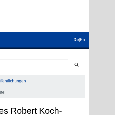
De
|
En
fentlichungen
tel
es Robert Koch-