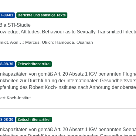
7-09-01
Berichte und sonstige Texte
|a|STI-Studie
owledge, Attitudes, Behaviour as to Sexually Transmitted Infect
idt, Axel J.
;
Marcus, Ulrich
;
Hamouda, Osamah
8-08-30
Zeitschriftenartikel
nkapazitäten von gemäß Art. 20 Absatz 1 IGV benannten Flughä
nkheiten zur Durchführung der internationalen Gesundheitsvors
fehlung des Robert Koch-Institutes nach Anhörung der obers
ert Koch-Institut
8-08-30
Zeitschriftenartikel
nkapazitäten von gemäß Art. 20 Absatz 1 IGV benannten Seehäf