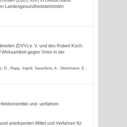
chriften (2005; IGV) in Deutschland
sten Landesgesundheitsbehörden
kheiten (DVV) e. V. und des Robert Koch-
f Wirksamkeit gegen Viren in der
e, D.
;
Rapp, Ingrid
;
Sauerbrei, A.
;
Steinmann, E.
;
fektionsmittel und -verfahren
 und anerkannten Mittel und Verfahren für