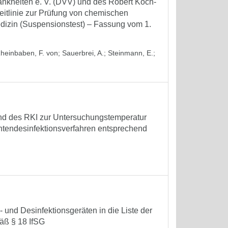
ankheiten e. V. (DVV) und des Robert Koch-
 Leitlinie zur Prüfung von chemischen
dizin (Suspensionstest) – Fassung vom 1.
heinbaben, F. von
;
Sauerbrei, A.
;
Steinmann, E.
;
nd des RKI zur Untersuchungstemperatur
tendesinfektionsverfahren entsprechend
 und Desinfektionsgeräten in die Liste der
äß § 18 IfSG