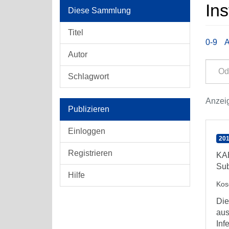
Ins
Diese Sammlung
Titel
0-9
Autor
Schlagwort
Anzeig
Publizieren
Einloggen
201
Registrieren
KAB
Sub
Hilfe
Kos
Die
aus
Infe