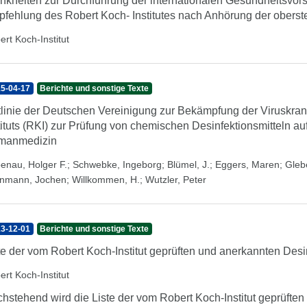
nkheiten zur Durchführung der internationalen Gesundheitsvors
fehlung des Robert Koch- Institutes nach Anhörung der ober
ert Koch-Institut
5-04-17
Berichte und sonstige Texte
tlinie der Deutschen Vereinigung zur Bekämpfung der Viruskran
tituts (RKI) zur Prüfung von chemischen Desinfektionsmitteln au
manmedizin
enau, Holger F.
;
Schwebke, Ingeborg
;
Blümel, J.
;
Eggers, Maren
;
Gleb
inmann, Jochen
;
Willkommen, H.
;
Wutzler, Peter
3-12-01
Berichte und sonstige Texte
te der vom Robert Koch-Institut geprüften und anerkannten Desin
ert Koch-Institut
hstehend wird die Liste der vom Robert Koch-Institut geprüften