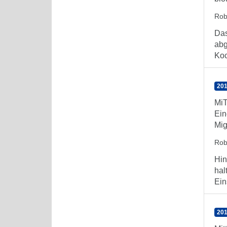
Rob
Das
abg
Koch
201
MiT
Ein
Mig
Rob
Hin
hal
Ein
201