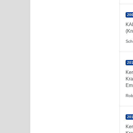
200
KAB
(Kn
Schm
201
Ker
Kra
Emp
Rob
201
Ker