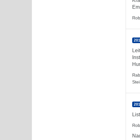
Kra
Emp
Rob
201
Lei
Ins
Hu
Rab
Ste
201
Lis
Rob
Nac