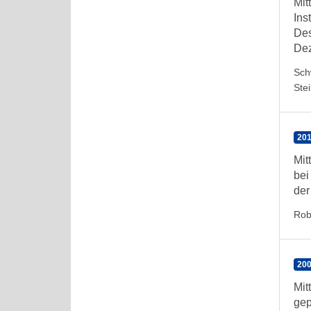
Mit
Ins
Des
De
Sch
Ste
201
Mit
bei
der
Rob
200
Mit
gep