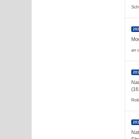
Sch
202
Mod
an 
201
Nac
(16
Rob
201
Nat