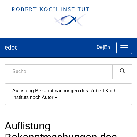
edoc
De
|
En
Umsch
der
Navig
Auflistung Bekanntmachungen des Robert Koch-
Instituts nach Autor
Auflistung