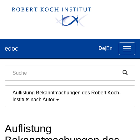
edoc
De
|
En
Umsch
der
Navig
Auflistung Bekanntmachungen des Robert Koch-
Instituts nach Autor
Auflistung