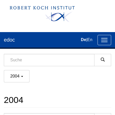
edoc
De
|
En
Umsch
der
Navig
2004
2004