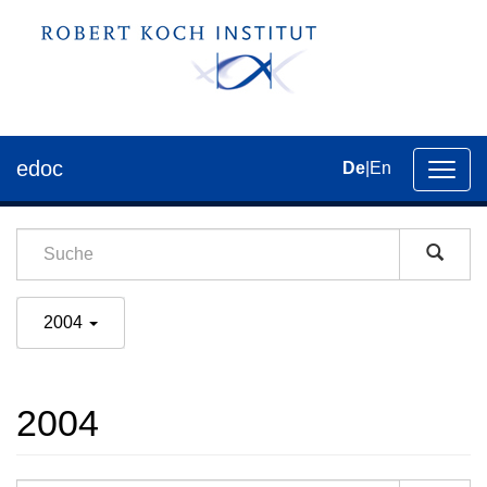
edoc
De
|
En
Umsch
der
Navig
2004
2004