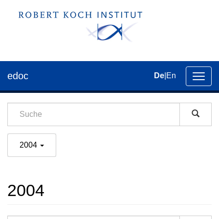
edoc
De
|
En
Umsch
der
Navig
2004
2004