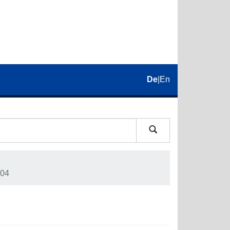
De
|
En
04