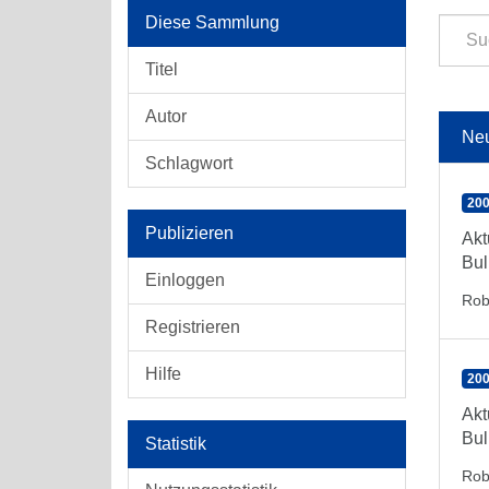
Diese Sammlung
Titel
Autor
Ne
Schlagwort
200
Publizieren
Akt
Bul
Einloggen
Rob
Registrieren
Hilfe
200
Akt
Bul
Statistik
Rob