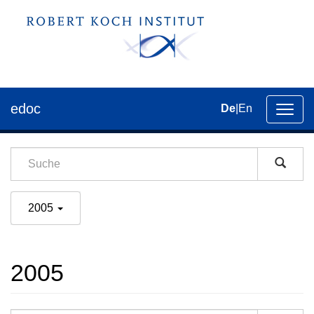
edoc
De
|
En
Umsch
der
Navig
2005
2005