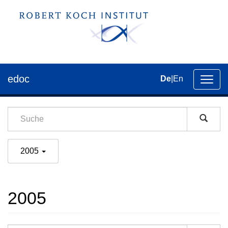
edoc
De
|
En
Umsch
der
Navig
2005
2005