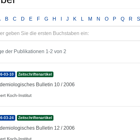
A
B
C
D
E
F
G
H
I
J
K
L
M
N
O
P
Q
R
e der Publikationen 1-2 von 2
6-03-10
Zeitschriftenartikel
demiologisches Bulletin 10 / 2006
ert Koch-Institut
6-03-24
Zeitschriftenartikel
demiologisches Bulletin 12 / 2006
ert Koch-Institut