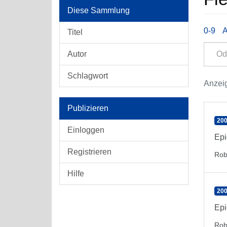
Diese Sammlung
0-9
Titel
Autor
Schlagwort
Anzeig
Publizieren
200
Einloggen
Epi
Registrieren
Rob
Hilfe
200
Epi
Rob