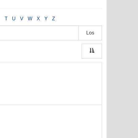
S
T
U
V
W
X
Y
Z
Los