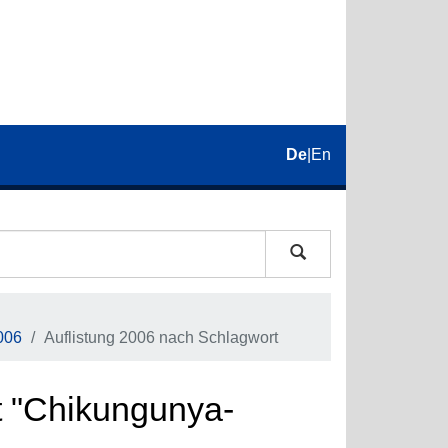
De
|
En
006
Auflistung 2006 nach Schlagwort
t "Chikungunya-