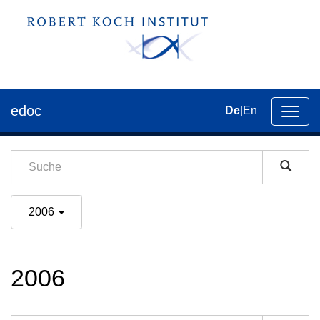
edoc
De
|
En
Umsch
der
Navig
2006
2006