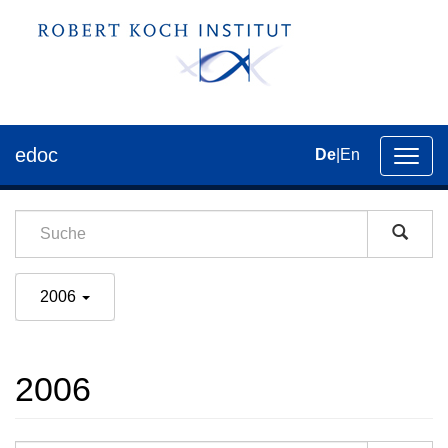
edoc
De
|
En
Umsch
der
Navig
2006
2006