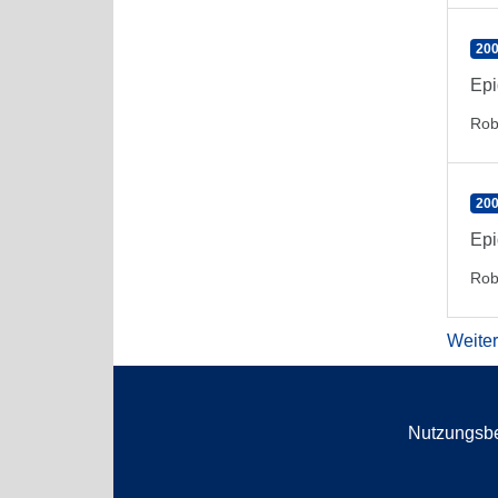
200
Epi
Rob
200
Epi
Rob
Weite
Nutzungsb