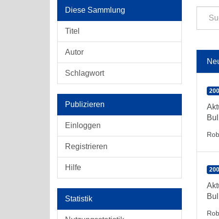
Diese Sammlung
Titel
Autor
Ne
Schlagwort
200
Publizieren
Akt
Bul
Einloggen
Rob
Registrieren
Hilfe
200
Akt
Bul
Statistik
Rob