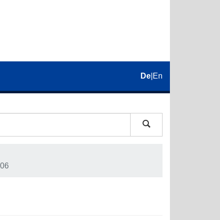
De
|
En
06