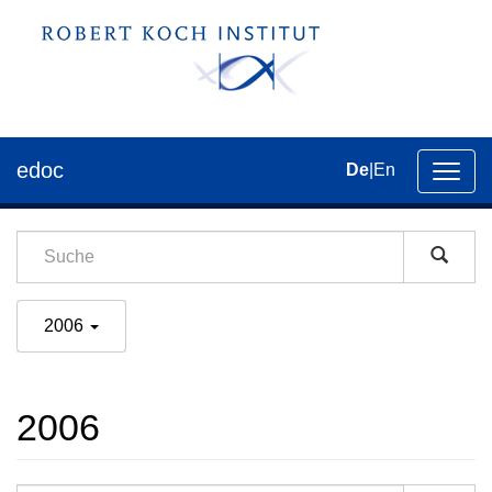
edoc
De
|
En
Umsch
der
Navig
2006
2006