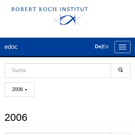
edoc
De
|
En
Umsch
der
Navig
2006
2006