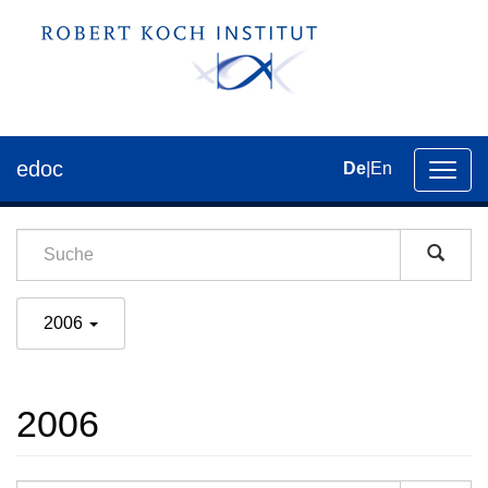
edoc
De
|
En
Umsch
der
Navig
2006
2006