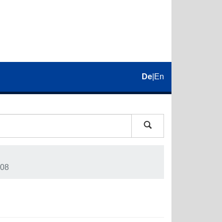
De
|
En
08