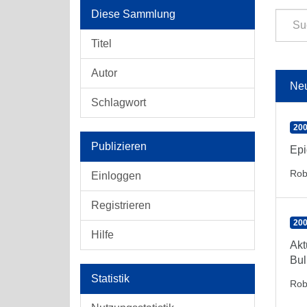
Diese Sammlung
Titel
Autor
Ne
Schlagwort
200
Publizieren
Epi
Rob
Einloggen
Registrieren
200
Hilfe
Akt
Bul
Statistik
Rob