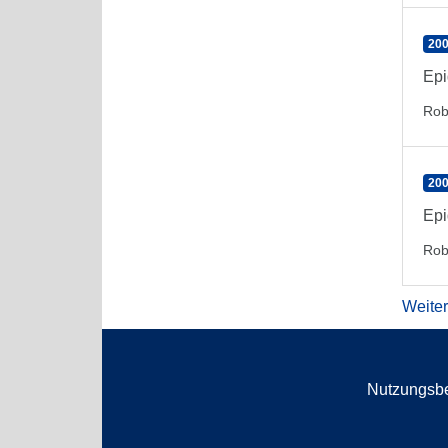
200
Epi
Rob
200
Epi
Rob
Weite
Nutzungsb