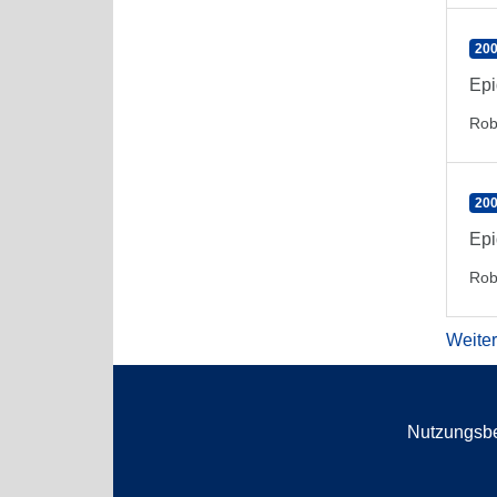
200
Epi
Rob
200
Epi
Rob
Weite
Nutzungsb