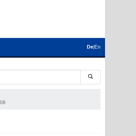
De
|
En
08