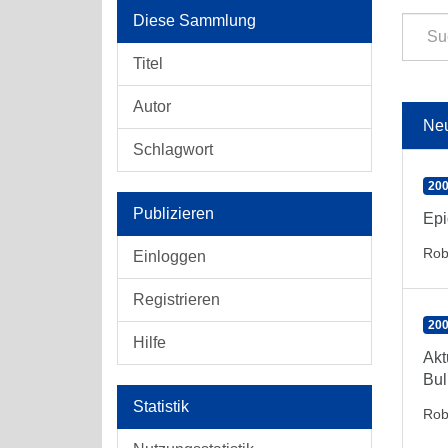
Diese Sammlung
Titel
Autor
Ne
Schlagwort
200
Publizieren
Epi
Rob
Einloggen
Registrieren
200
Hilfe
Akt
Bul
Statistik
Rob