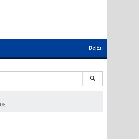
De
|
En
08