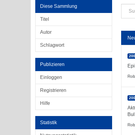
Diese Sammlung
Titel
Autor
Ne
Schlagwort
200
Publizieren
Epi
Rob
Einloggen
Registrieren
200
Hilfe
Akt
Bul
Statistik
Rob