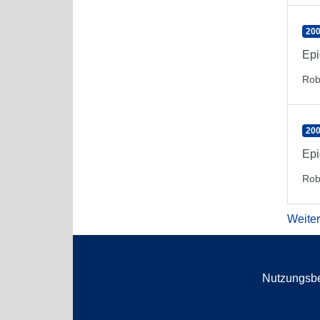
200
Epi
Rob
200
Epi
Rob
Weite
Nutzungsb