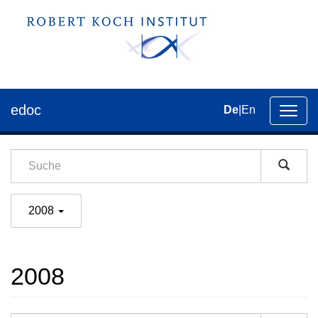
edoc
De
|
En
Umsch
der
Navig
2008
2008