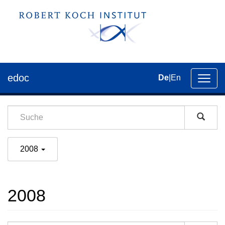
edoc
De
|
En
Umsch
der
Navig
2008
2008