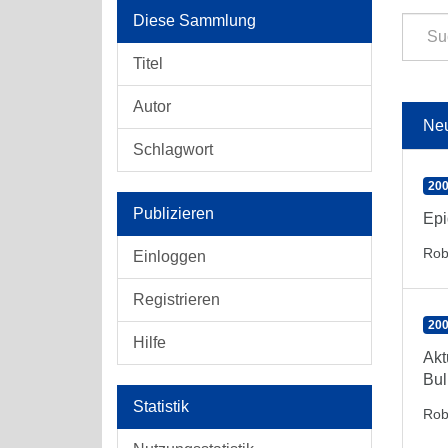
Diese Sammlung
Titel
Autor
Ne
Schlagwort
200
Publizieren
Epi
Rob
Einloggen
Registrieren
200
Hilfe
Akt
Bul
Statistik
Rob