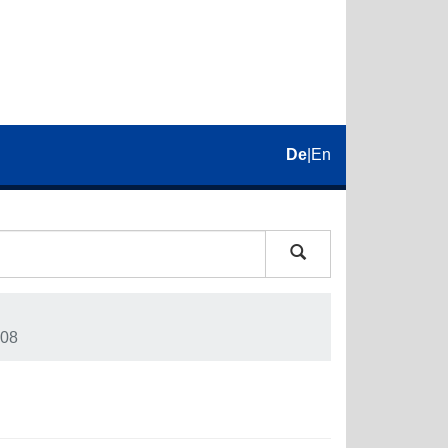
De
|
En
08