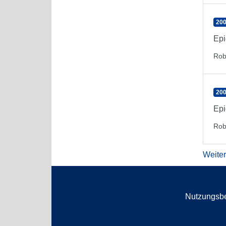
200
Epi
Rob
200
Epi
Rob
Weite
Nutzungsb