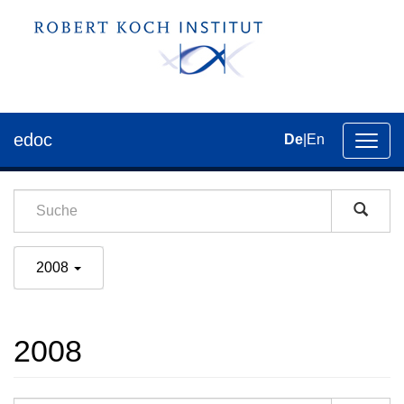
edoc
De
|
En
Umsch
der
Navig
2008
2008