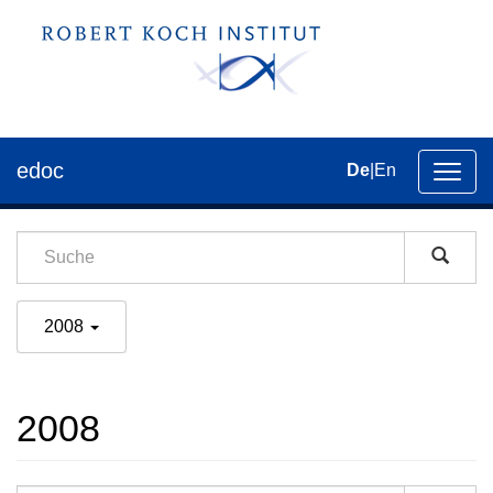
edoc
De
|
En
Umsch
der
Navig
2008
2008