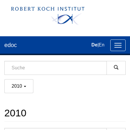
edoc
De
|
En
Umsch
der
Navig
2010
2010