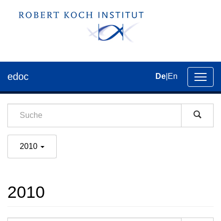
edoc
De
|
En
Umsch
der
Navig
2010
2010