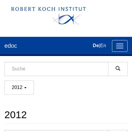
edoc
De
|
En
Umsch
der
Navig
2012
2012