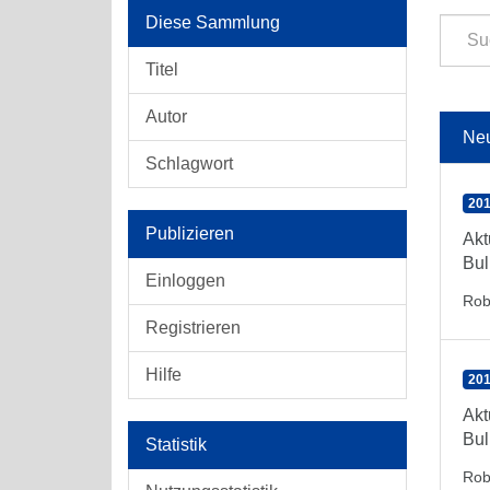
Diese Sammlung
Titel
Autor
Ne
Schlagwort
201
Publizieren
Akt
Bul
Einloggen
Rob
Registrieren
Hilfe
201
Akt
Bul
Statistik
Rob