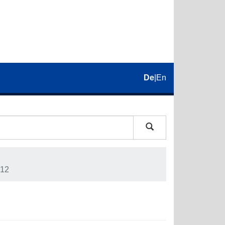
De
|
En
12