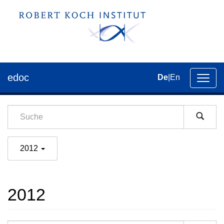
edoc
De
|
En
Umsch
der
Navig
2012
2012