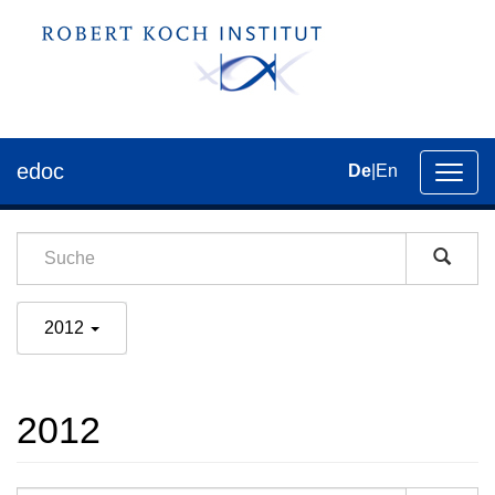
edoc
De
|
En
Umsch
der
Navig
2012
2012