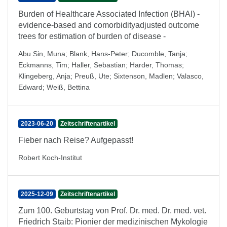
Burden of Healthcare Associated Infection (BHAI) -
evidence-based and comorbidityadjusted outcome
trees for estimation of burden of disease -
Abu Sin, Muna
;
Blank, Hans-Peter
;
Ducomble, Tanja
;
Eckmanns, Tim
;
Haller, Sebastian
;
Harder, Thomas
;
Klingeberg, Anja
;
Preuß, Ute
;
Sixtenson, Madlen
;
Valasco,
Edward
;
Weiß, Bettina
2023-06-20
Zeitschriftenartikel
Fieber nach Reise? Aufgepasst!
Robert Koch-Institut
2025-12-09
Zeitschriftenartikel
Zum 100. Geburtstag von Prof. Dr. med. Dr. med. vet.
Friedrich Staib: Pionier der medizinischen Mykologie