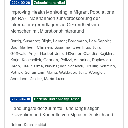
2024-02-28
Zeitschriftenartikel
Improving Health Monitoring in Migrant Populations
(IMIRA) - Maßnahmen zur Verbesserung der
Informationsgrundlagen zur Gesundheit von
Menschen mit Migrationshintergrund
Bartig, Susanne
;
Bilgic, Leman
;
Borgmann, Lea-Sophie
;
Bug, Marleen
;
Christen, Susanna
;
Geerlings, Julia
;
Gößwald, Antje
;
Hoebel, Jens
;
Hövener, Claudia
;
Kajikhina,
Katja
;
Koschollek, Carmen
;
Polizzi, Antonino
;
Pöplow do
Rego, Ute
;
Sarma, Navina
;
von Schenck, Ursula
;
Schmich,
Patrick
;
Schumann, Maria
;
Waldauer, Julia
;
Wengler,
Annelene
;
Zeisler, Marie-Luise
2023-06-30
Berichte und sonstige Texte
Handlungsfelder zur mittel- und langfristigen
Prävention und Kontrolle von Mpox in Deutschland
Robert Koch-Institut