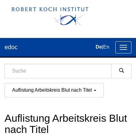
edoc
De
|
En
Umsch
der
Navig
Auflistung Arbeitskreis Blut nach Titel
Auflistung Arbeitskreis Blut
nach Titel