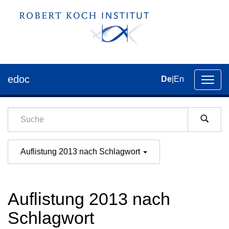
edoc
De
|
En
Umsch
der
Navig
Auflistung 2013 nach Schlagwort
Auflistung 2013 nach
Schlagwort