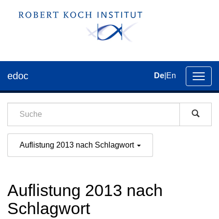
edoc
De
|
En
Umsch
der
Navig
Auflistung 2013 nach Schlagwort
Auflistung 2013 nach
Schlagwort