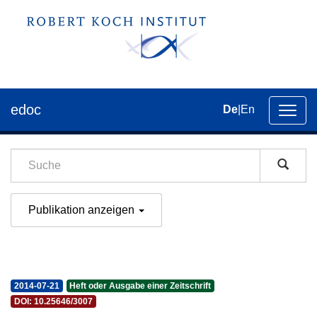
edoc
De
|
En
Umsch
der
Navig
Publikation anzeigen
2014-07-21
Heft oder Ausgabe einer Zeitschrift
DOI: 10.25646/3007