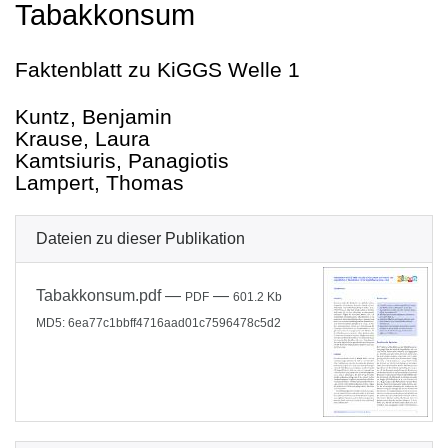
Tabakkonsum
Faktenblatt zu KiGGS Welle 1
Kuntz, Benjamin
Krause, Laura
Kamtsiuris, Panagiotis
Lampert, Thomas
Dateien zu dieser Publikation
Tabakkonsum.pdf
—
—
PDF
601.2 Kb
MD5: 6ea77c1bbff4716aad01c7596478c5d2