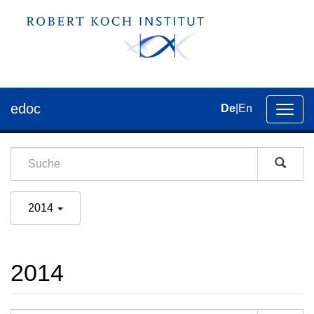
edoc
De
|
En
Umsch
der
Navig
2014
2014