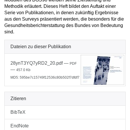
Methodik erläutert. Dieses Heft bildet den Auftakt einer
Serie von Publikationen, in denen zukünftig Ergebnisse
aus den Surveys präsentiert werden, die besonders für die
Gesundheitsberichterstattung des Bundes von Bedeutung
sind.
Dateien zu dieser Publikation
28ynT3YQ7yRD2_20.pdf
—
PDF
—
457.0 Kb
MD5: 595be7c15749f12536c80b502f7dfdf7
Zitieren
BibTeX
EndNote