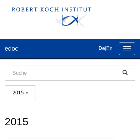
edoc
De
|
En
Umsch
der
Navig
2015
2015