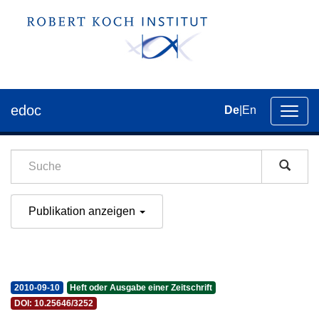
edoc
De
|
En
Umsch
der
Navig
Publikation anzeigen
2010-09-10
Heft oder Ausgabe einer Zeitschrift
DOI: 10.25646/3252