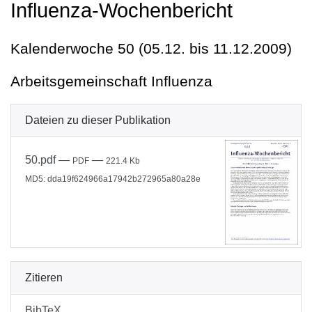
Influenza-Wochenbericht
Kalenderwoche 50 (05.12. bis 11.12.2009)
Arbeitsgemeinschaft Influenza
Dateien zu dieser Publikation
50.pdf
—
—
PDF
221.4 Kb
MD5: dda19f624966a17942b272965a80a28e
Zitieren
BibTeX