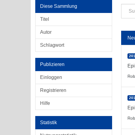
Diese Sammlung
Titel
Autor
Ne
Schlagwort
201
Publizieren
Epi
Rob
Einloggen
Registrieren
201
Hilfe
Epi
Rob
Statistik