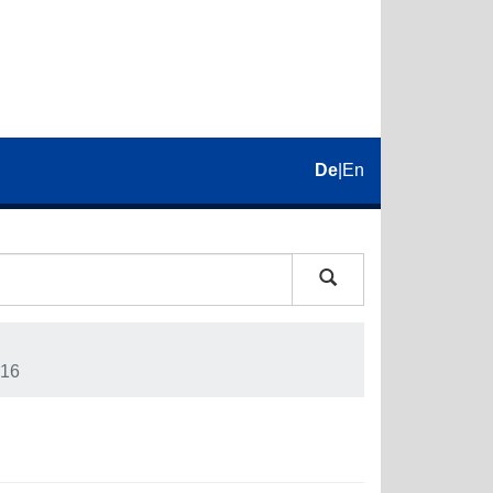
De
|
En
16