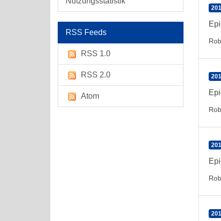
Nutzungsstatistik
201
Epi
RSS Feeds
Rob
RSS 1.0
RSS 2.0
201
Epi
Atom
Rob
201
Epi
Rob
201