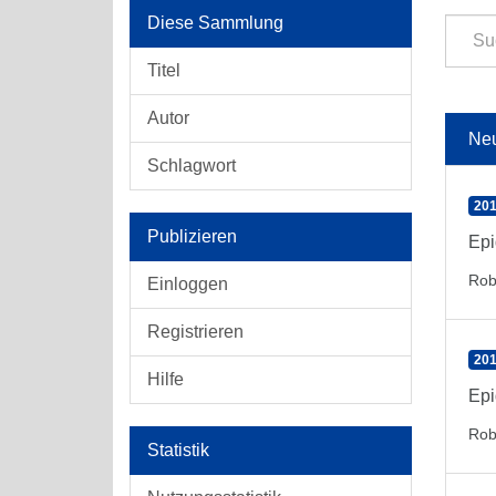
Diese Sammlung
Titel
Autor
Ne
Schlagwort
201
Publizieren
Epi
Rob
Einloggen
Registrieren
201
Hilfe
Epi
Rob
Statistik