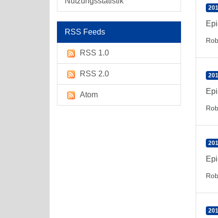
Nutzungsstatistik
201
Epi
RSS Feeds
Rob
RSS 1.0
RSS 2.0
201
Epi
Atom
Rob
201
Epi
Rob
201