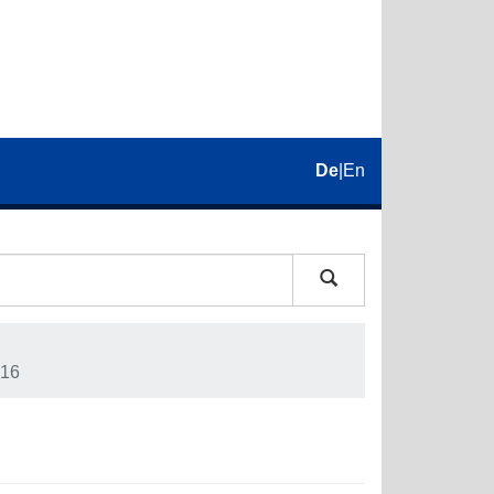
De
|
En
16