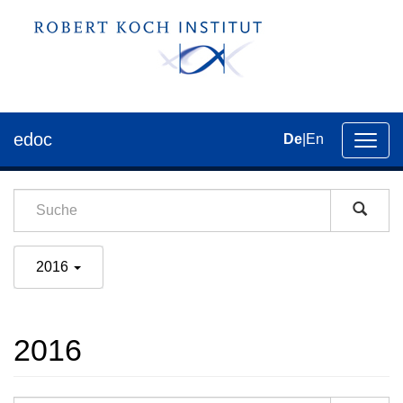
edoc
De
|
En
Umsch
der
Navig
2016
2016