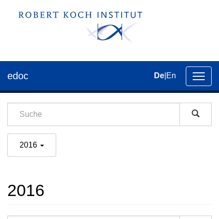
edoc
De
|
En
Umsch
der
Navig
2016
2016