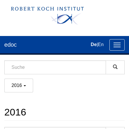
edoc
De
|
En
Umsch
der
Navig
2016
2016