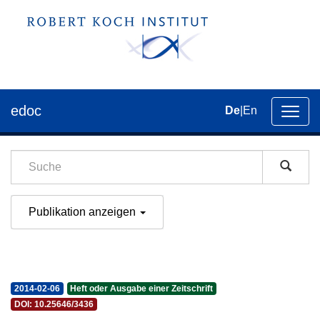
edoc
De
|
En
Umsch
der
Navig
Publikation anzeigen
2014-02-06
Heft oder Ausgabe einer Zeitschrift
DOI: 10.25646/3436