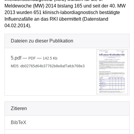
Meldewoche (MW) 2014 bislang 165 und seit der 40. MW
2013 wurden 651 klinisch-labordiagnostisch bestätigte
Influenzafälle an das RKI übermittelt (Datenstand
04.02.2014).
Dateien zu dieser Publikation
5.pdf
—
—
PDF
142.5 Kb
MD5: db02765d64b37762b8e8af7afcb768e3
Zitieren
BibTeX