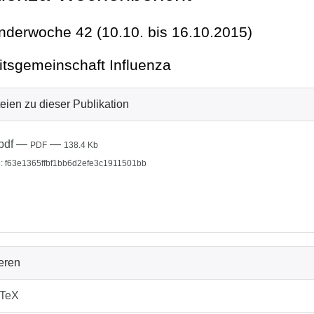
nderwoche 42 (10.10. bis 16.10.2015)
itsgemeinschaft Influenza
eien zu dieser Publikation
pdf
—
—
PDF
138.4 Kb
: f63e1365ffbf1bb6d2efe3c1911501bb
ieren
bTeX