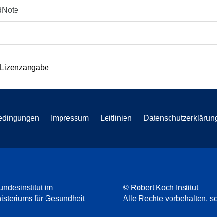
dNote
S
 Lizenzangabe
edingungen
Impressum
Leitlinien
Datenschutzerklärun
undesinstitut im
© Robert Koch Institut
steriums für Gesundheit
Alle Rechte vorbehalten, so