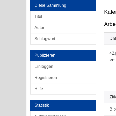
Diese Sammlung
Kale
Titel
Arbe
Autor
Dat
Schlagwort
42.
Publizieren
MD5
Einloggen
Registrieren
Hilfe
Zit
Statistik
Bi