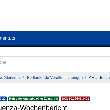
nstituts
c Startseite
Fortlaufende Veröffentlichungen
ARE-Bericht
0-22
Heft oder Ausgabe einer Zeitschrift
DOI: 10.25646/3491
luenza-Wochenbericht