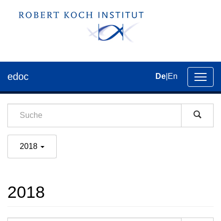
edoc
De
|
En
Umsch
der
Navig
2018
2018